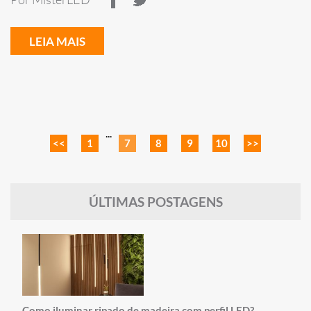
LEIA MAIS
...
<<
1
7
8
9
10
>>
ÚLTIMAS POSTAGENS
Como iluminar ripado de madeira com perfil LED?