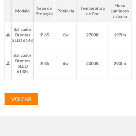
Fluxo
Grau de
Temperatura
Modelo
Potência
Luminoso
Proteção
de Cor
sistema
Balizador
Brontes
IP 65
6w
2700K
197lm
SLED 6148
Balizador
Brontes
IP 65
6w
3000K
203lm
SLED
6148s
VOLTAR