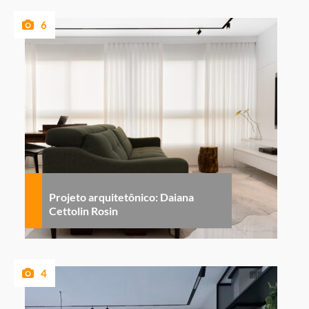
6
Projeto arquitetônico: Daiana
Cettolin Rosin
4