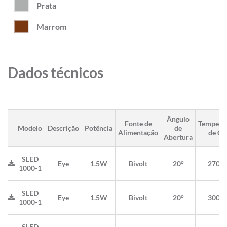
Prata
Marrom
Dados técnicos
Ângulo
Fonte de
Tempera
Modelo
Descrição
Potência
de
Alimentação
de Co
Abertura
SLED
Eye
1.5W
Bivolt
20°
2700
1000-1
SLED
Eye
1.5W
Bivolt
20°
3000
1000-1
SLED