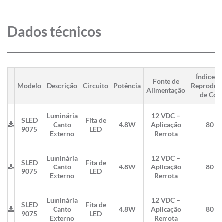
Dados técnicos
Índice d
Fonte de
Modelo
Descrição
Circuito
Potência
Reproduç
Alimentação
de Cor
Luminária
12 VDC –
SLED
Fita de
Canto
4.8W
Aplicação
80
9075
LED
Externo
Remota
Luminária
12 VDC –
SLED
Fita de
Canto
4.8W
Aplicação
80
9075
LED
Externo
Remota
Luminária
12 VDC –
SLED
Fita de
Canto
4.8W
Aplicação
80
9075
LED
Externo
Remota