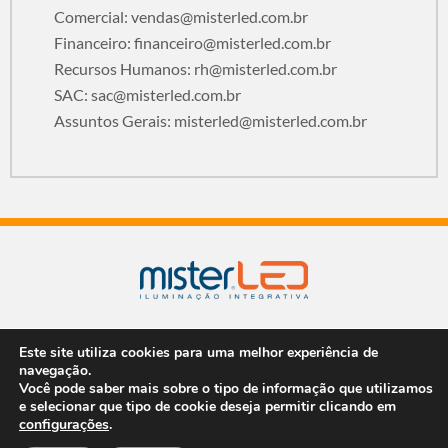
Comercial:
vendas@misterled.com.br
Financeiro:
financeiro@misterled.com.br
Recursos Humanos:
rh@misterled.com.br
SAC:
sac@misterled.com.br
Assuntos Gerais:
misterled@misterled.com.br
2026 | TODOS OS DIREITOS RESERVADOS
Este site utiliza cookies para uma melhor experiência de
navegação.
Você pode saber mais sobre o tipo de informação que utilizamos
e selecionar que tipo de cookie deseja permitir clicando em
configurações
.