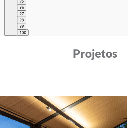
95
96
97
98
99
100
Projetos