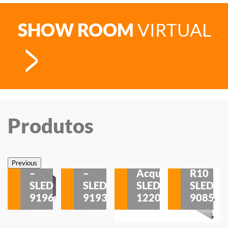
SHOW ROOM
VIRTUAL
Produtos
Veneza
Veneza
Sobrepor
Sobrepor
Potenza
Rodapé
Previous
–
–
Acqua
R10
etores
SLED
SLED
SLED
SLED
is
9196
9193
1220
9085