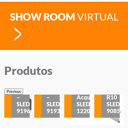
SHOW ROOM
VIRTUAL
Produtos
Veneza
Veneza
Sobrepor
Sobrepor
Potenza
Rodapé
Previous
–
–
Acqua
R10
etores
SLED
SLED
SLED
SLED
is
9196
9193
1220
9085