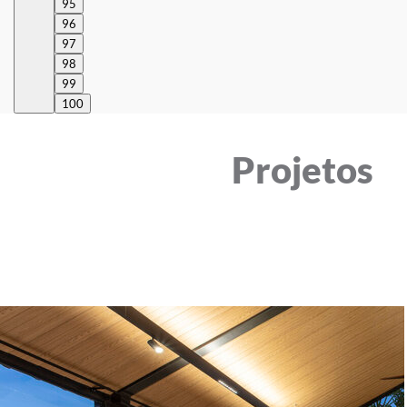
95
96
97
98
99
100
Projetos