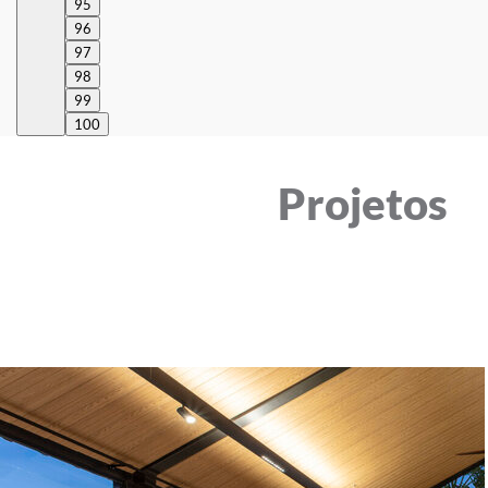
95
96
97
98
99
100
Projetos