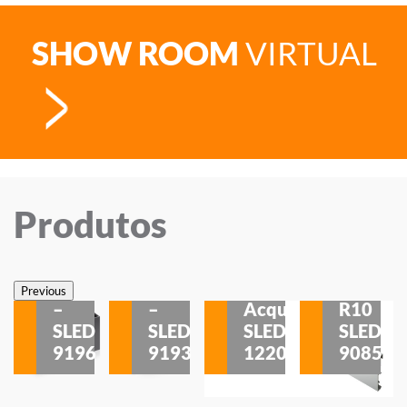
SHOW ROOM
VIRTUAL
Produtos
Veneza
Veneza
Sobrepor
Sobrepor
Potenza
Rodapé
Previous
–
–
Acqua
R10
etores
SLED
SLED
SLED
SLED
is
9196
9193
1220
9085