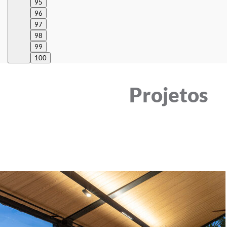
95
96
97
98
99
100
Projetos