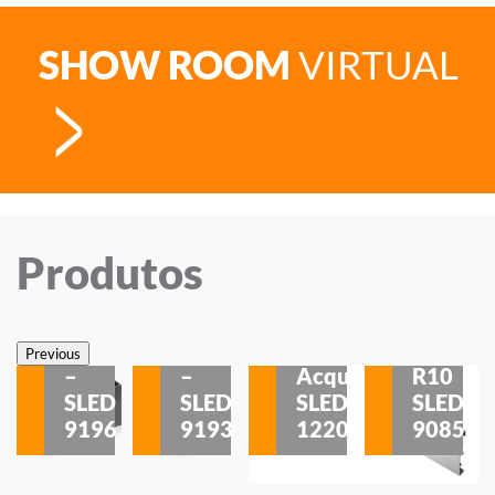
SHOW ROOM
VIRTUAL
Produtos
Veneza
Veneza
Sobrepor
Sobrepor
Potenza
Rodapé
Previous
–
–
Acqua
R10
etores
SLED
SLED
SLED
SLED
is
9196
9193
1220
9085