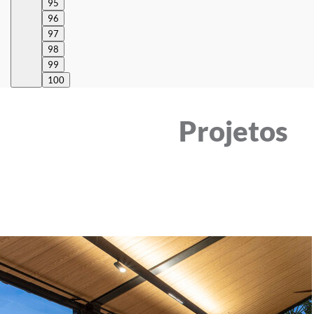
95
96
97
98
99
100
Projetos