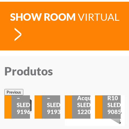
SHOW ROOM
VIRTUAL
Produtos
Veneza
Veneza
Sobrepor
Sobrepor
Potenza
Rodapé
Previous
–
–
Acqua
R10
etores
SLED
SLED
SLED
SLED
is
9196
9193
1220
9085