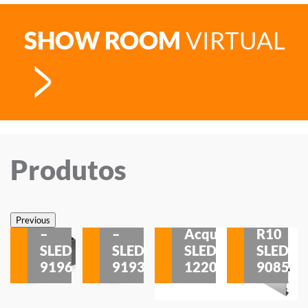
SHOW ROOM
VIRTUAL
Produtos
Veneza
Veneza
Sobrepor
Sobrepor
Potenza
Rodapé
Previous
–
–
Acqua
R10
etores
SLED
SLED
SLED
SLED
is
9196
9193
1220
9085