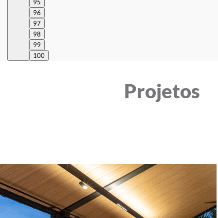
95
96
97
98
99
100
Projetos