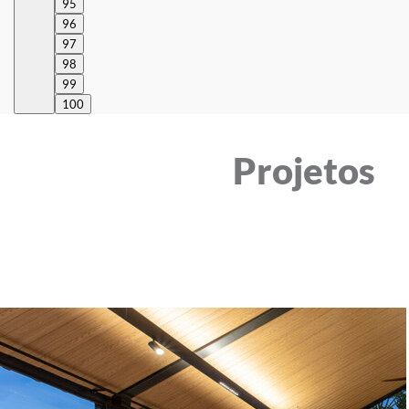
95
96
97
98
99
100
Projetos