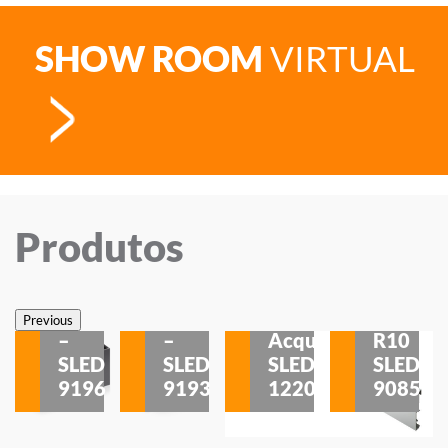
SHOW ROOM
VIRTUAL
Produtos
Veneza
Veneza
Sobrepor
Sobrepor
Potenza
Rodapé
Previous
–
–
Acqua
R10
etores
SLED
SLED
SLED
SLED
is
9196
9193
1220
9085