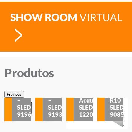
SHOW ROOM
VIRTUAL
Produtos
Veneza
Veneza
Sobrepor
Sobrepor
Potenza
Rodapé
Previous
–
–
Acqua
R10
etores
SLED
SLED
SLED
SLED
is
9196
9193
1220
9085