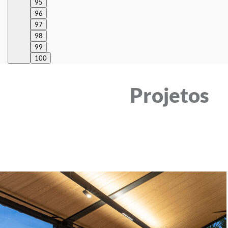
95
96
97
98
99
100
Projetos