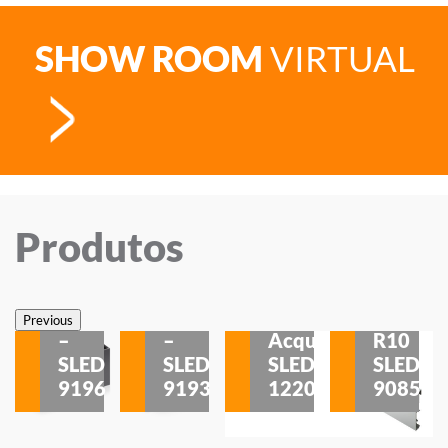
SHOW ROOM
VIRTUAL
Produtos
Veneza
Veneza
Sobrepor
Sobrepor
Potenza
Rodapé
Previous
–
–
Acqua
R10
etores
SLED
SLED
SLED
SLED
is
9196
9193
1220
9085