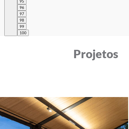
95
96
97
98
99
100
Projetos