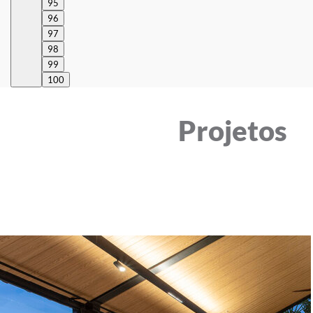
95
96
97
98
99
100
Projetos