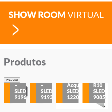
SHOW ROOM
VIRTUAL
Produtos
Veneza
Veneza
Sobrepor
Sobrepor
Potenza
Rodapé
Previous
–
–
Acqua
R10
etores
SLED
SLED
SLED
SLED
is
9196
9193
1220
9085