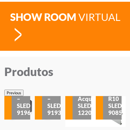
SHOW ROOM
VIRTUAL
Produtos
Veneza
Veneza
Sobrepor
Sobrepor
Potenza
Rodapé
Previous
–
–
Acqua
R10
etores
SLED
SLED
SLED
SLED
is
9196
9193
1220
9085