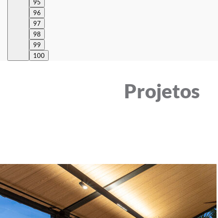
95
96
97
98
99
100
Projetos