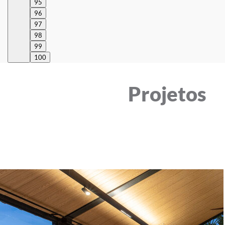
95
96
97
98
99
100
Projetos