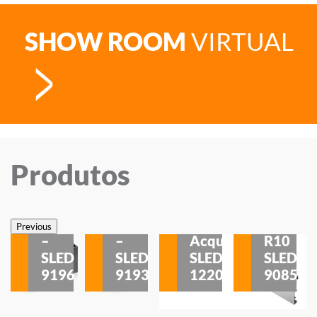
SHOW ROOM
VIRTUAL
Produtos
Veneza
Veneza
Sobrepor
Sobrepor
Potenza
Rodapé
Previous
–
–
Acqua
R10
etores
SLED
SLED
SLED
SLED
is
9196
9193
1220
9085