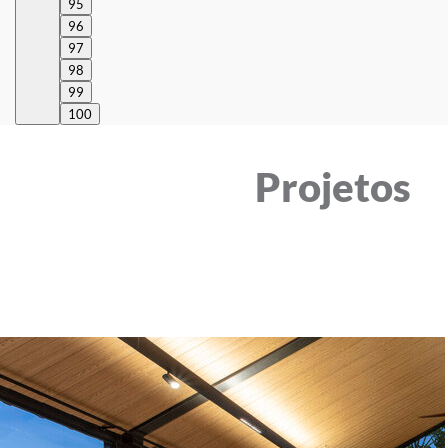
95
96
97
98
99
100
Projetos