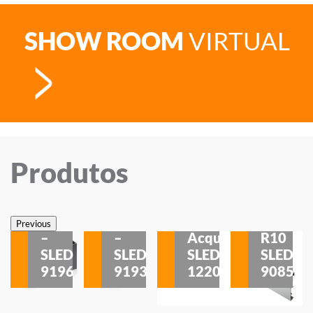
SHOW ROOM
VIRTUAL
Produtos
Veneza
Veneza
Sobrepor
Sobrepor
Potenza
Rodapé
Previous
–
–
Acqua
R10
etores
SLED
SLED
SLED
SLED
is
9196
9193
1220
9085