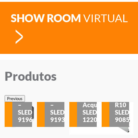
SHOW ROOM
VIRTUAL
Produtos
Veneza
Veneza
Sobrepor
Sobrepor
Potenza
Rodapé
Previous
–
–
Acqua
R10
etores
SLED
SLED
SLED
SLED
is
9196
9193
1220
9085