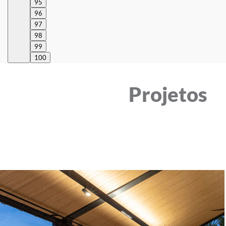
95
96
97
98
99
100
Projetos