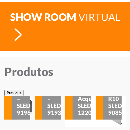
SHOW ROOM
VIRTUAL
Produtos
Veneza
Veneza
Sobrepor
Sobrepor
Potenza
Rodapé
Previous
–
–
Acqua
R10
etores
SLED
SLED
SLED
SLED
is
9196
9193
1220
9085