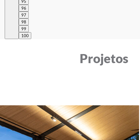
95
96
97
98
99
100
Projetos