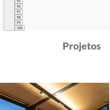
95
96
97
98
99
100
Projetos