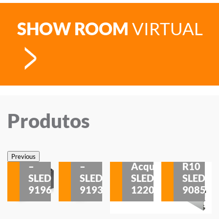
SHOW ROOM
VIRTUAL
Produtos
Veneza
Veneza
Sobrepor
Sobrepor
Potenza
Rodapé
Previous
–
–
Acqua
R10
etores
SLED
SLED
SLED
SLED
is
9196
9193
1220
9085