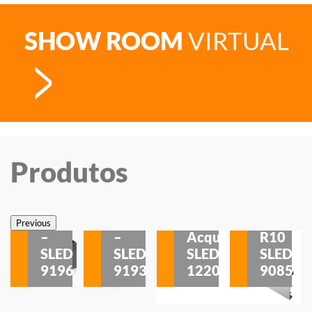
SHOW ROOM
VIRTUAL
Produtos
Veneza
Veneza
Sobrepor
Sobrepor
Potenza
Rodapé
Previous
–
–
Acqua
R10
etores
SLED
SLED
SLED
SLED
is
9196
9193
1220
9085