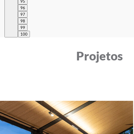
95
96
97
98
99
100
Projetos