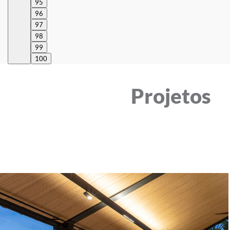
95
96
97
98
99
100
Projetos