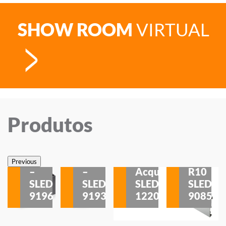
SHOW ROOM
VIRTUAL
Produtos
Veneza
Veneza
Sobrepor
Sobrepor
Potenza
Rodapé
Previous
–
–
Acqua
R10
etores
SLED
SLED
SLED
SLED
is
9196
9193
1220
9085