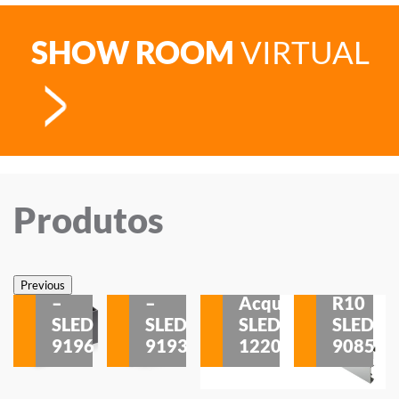
SHOW ROOM
VIRTUAL
Produtos
Veneza
Veneza
Sobrepor
Sobrepor
Potenza
Rodapé
Previous
–
–
Acqua
R10
etores
SLED
SLED
SLED
SLED
is
9196
9193
1220
9085