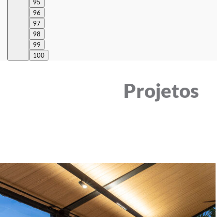
95
96
97
98
99
100
Projetos