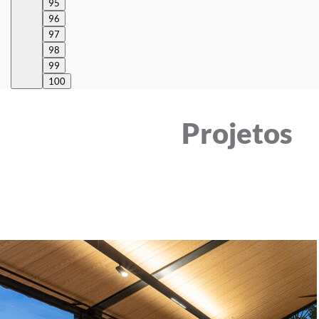
95
96
97
98
99
100
Projetos