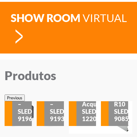
SHOW ROOM
VIRTUAL
Produtos
Veneza
Veneza
Sobrepor
Sobrepor
Potenza
Rodapé
Previous
–
–
Acqua
R10
etores
SLED
SLED
SLED
SLED
is
9196
9193
1220
9085