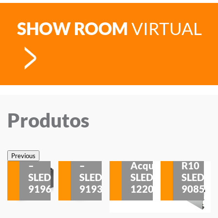
SHOW ROOM
VIRTUAL
Produtos
Veneza
Veneza
Sobrepor
Sobrepor
Potenza
Rodapé
Previous
–
–
Acqua
R10
etores
SLED
SLED
SLED
SLED
is
9196
9193
1220
9085