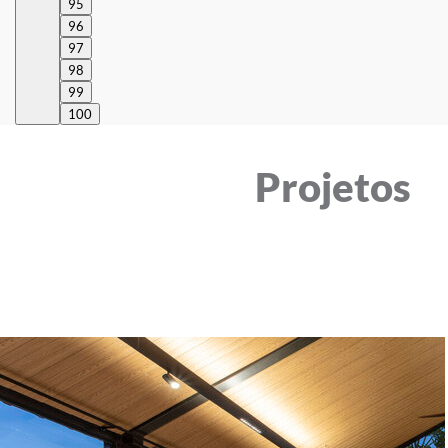
95
96
97
98
99
100
Projetos