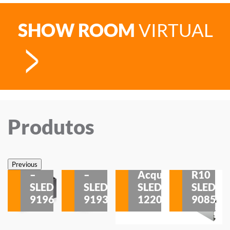
SHOW ROOM
VIRTUAL
Produtos
Veneza
Veneza
Sobrepor
Sobrepor
Potenza
Rodapé
Previous
–
–
Acqua
R10
etores
SLED
SLED
SLED
SLED
is
9196
9193
1220
9085