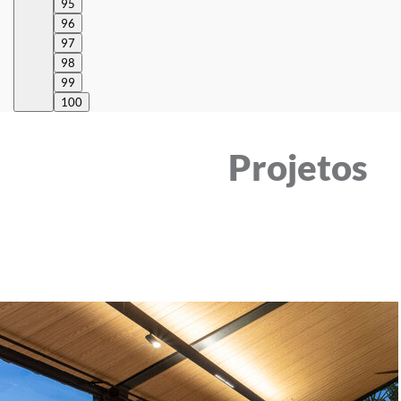
95
96
97
98
99
100
Projetos