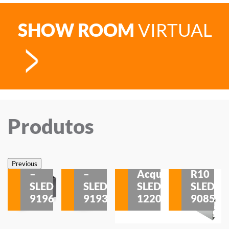
SHOW ROOM
VIRTUAL
Produtos
Veneza
Veneza
Sobrepor
Sobrepor
Potenza
Rodapé
Previous
–
–
Acqua
R10
etores
SLED
SLED
SLED
SLED
is
9196
9193
1220
9085