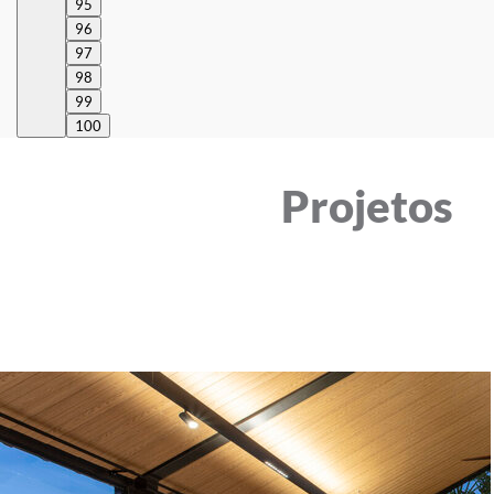
95
96
97
98
99
100
Projetos