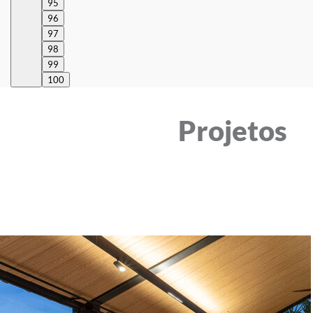
95
96
97
98
99
100
Projetos