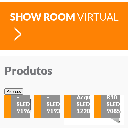
SHOW ROOM
VIRTUAL
Produtos
Veneza
Veneza
Sobrepor
Sobrepor
Potenza
Rodapé
Previous
–
–
Acqua
R10
etores
SLED
SLED
SLED
SLED
is
9196
9193
1220
9085