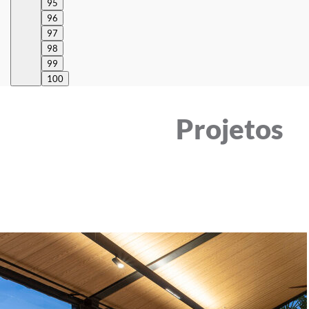
95
96
97
98
99
100
Projetos