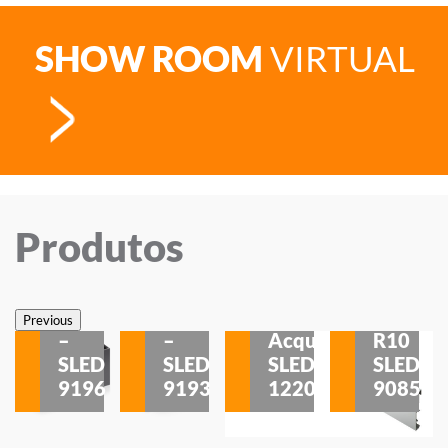
SHOW ROOM
VIRTUAL
Produtos
Veneza
Veneza
Sobrepor
Sobrepor
Potenza
Rodapé
Previous
–
–
Acqua
R10
etores
SLED
SLED
SLED
SLED
is
9196
9193
1220
9085