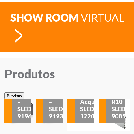
SHOW ROOM
VIRTUAL
Produtos
Veneza
Veneza
Sobrepor
Sobrepor
Potenza
Rodapé
Previous
–
–
Acqua
R10
etores
SLED
SLED
SLED
SLED
is
9196
9193
1220
9085