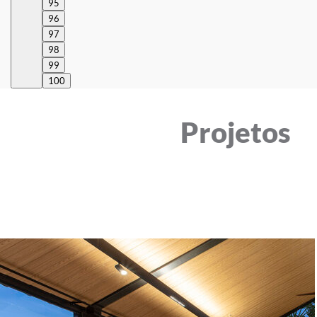
95
96
97
98
99
100
Projetos