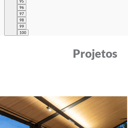
95
96
97
98
99
100
Projetos