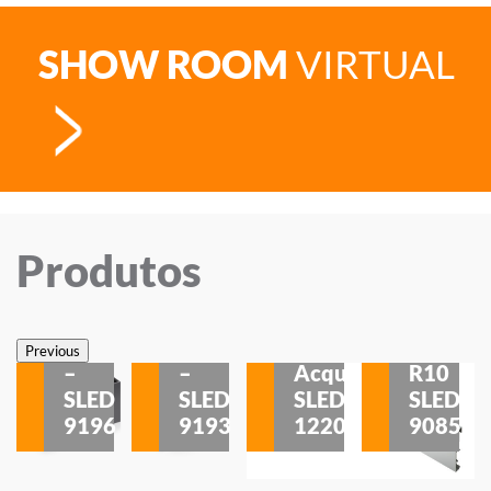
SHOW ROOM
VIRTUAL
Produtos
Veneza
Veneza
Sobrepor
Sobrepor
Potenza
Rodapé
Previous
–
–
Acqua
R10
etores
SLED
SLED
SLED
SLED
is
9196
9193
1220
9085