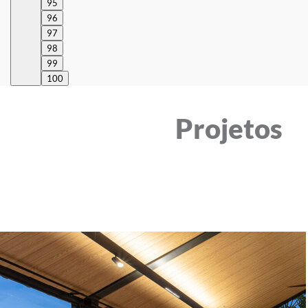
95
96
97
98
99
100
Projetos