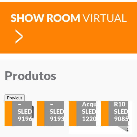
SHOW ROOM
VIRTUAL
Produtos
Veneza
Veneza
Sobrepor
Sobrepor
Potenza
Rodapé
Previous
–
–
Acqua
R10
etores
SLED
SLED
SLED
SLED
is
9196
9193
1220
9085