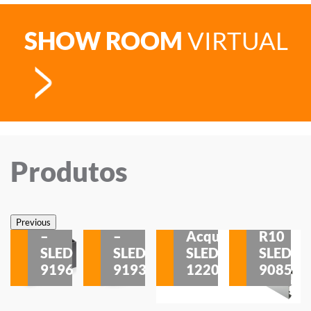
SHOW ROOM
VIRTUAL
Produtos
Veneza
Veneza
Sobrepor
Sobrepor
Potenza
Rodapé
Previous
–
–
Acqua
R10
etores
SLED
SLED
SLED
SLED
is
9196
9193
1220
9085