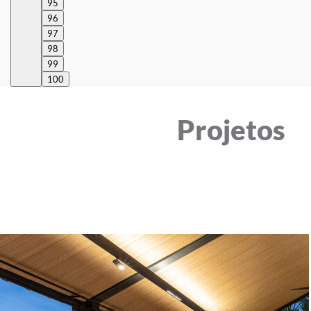
95
96
97
98
99
100
Projetos