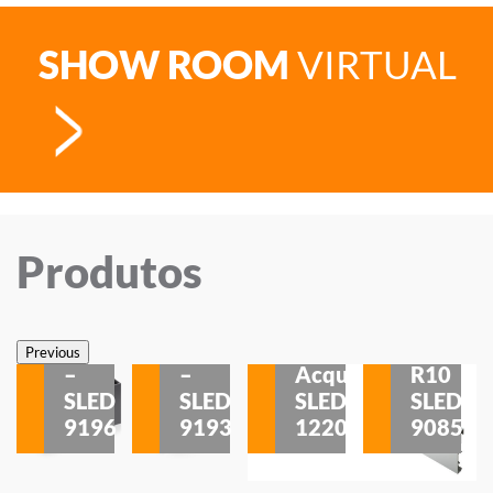
SHOW ROOM
VIRTUAL
Produtos
Veneza
Veneza
Sobrepor
Sobrepor
Potenza
Rodapé
Previous
–
–
Acqua
R10
etores
SLED
SLED
SLED
SLED
is
9196
9193
1220
9085