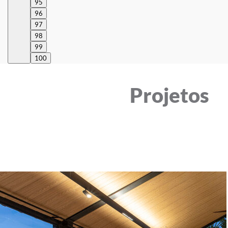
95
96
97
98
99
100
Projetos