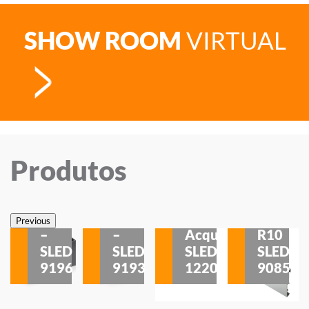
SHOW ROOM
VIRTUAL
Produtos
Veneza
Veneza
Sobrepor
Sobrepor
Potenza
Rodapé
Previous
–
–
Acqua
R10
etores
SLED
SLED
SLED
SLED
is
9196
9193
1220
9085