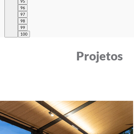
95
96
97
98
99
100
Projetos