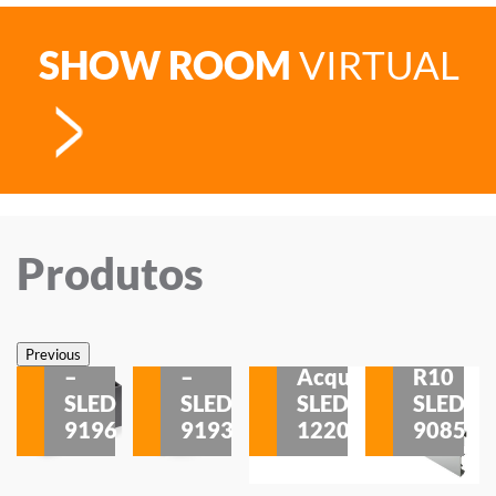
SHOW ROOM
VIRTUAL
Produtos
Veneza
Veneza
Sobrepor
Sobrepor
Potenza
Rodapé
Previous
–
–
Acqua
R10
etores
SLED
SLED
SLED
SLED
is
9196
9193
1220
9085