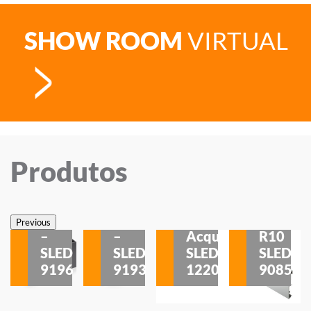
SHOW ROOM
VIRTUAL
Produtos
Veneza
Veneza
Sobrepor
Sobrepor
Potenza
Rodapé
Previous
–
–
Acqua
R10
etores
SLED
SLED
SLED
SLED
is
9196
9193
1220
9085