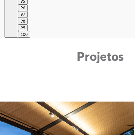
95
96
97
98
99
100
Projetos