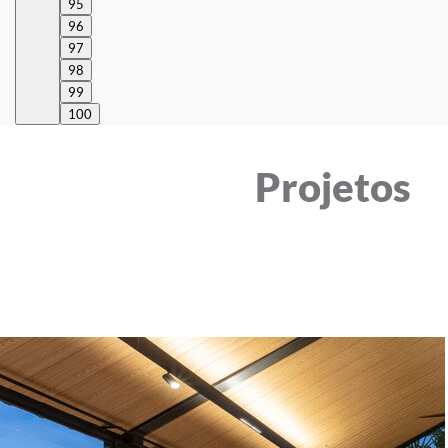
95
96
97
98
99
100
Projetos