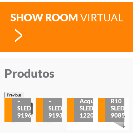
SHOW ROOM
VIRTUAL
Produtos
Veneza
Veneza
Sobrepor
Sobrepor
Potenza
Rodapé
Previous
–
–
Acqua
R10
etores
SLED
SLED
SLED
SLED
is
9196
9193
1220
9085