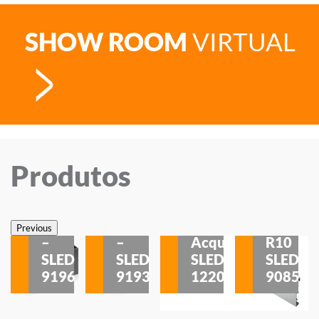
SHOW ROOM
VIRTUAL
Produtos
Veneza
Veneza
Sobrepor
Sobrepor
Potenza
Rodapé
Previous
–
–
Acqua
R10
etores
SLED
SLED
SLED
SLED
is
9196
9193
1220
9085