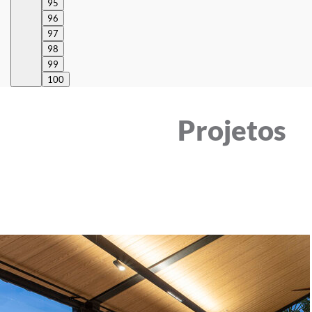
95
96
97
98
99
100
Projetos