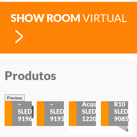
SHOW ROOM
VIRTUAL
Produtos
Veneza
Veneza
Sobrepor
Sobrepor
Potenza
Rodapé
Previous
–
–
Acqua
R10
etores
SLED
SLED
SLED
SLED
is
9196
9193
1220
9085