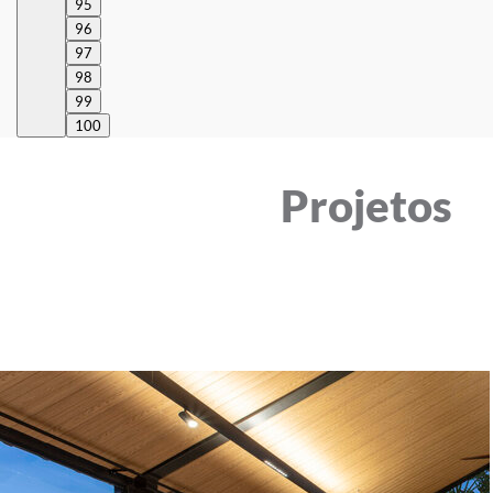
95
96
97
98
99
100
Projetos