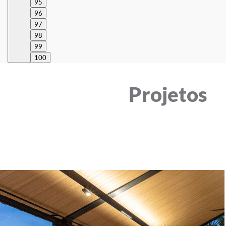
95
96
97
98
99
100
Projetos