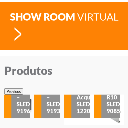
SHOW ROOM
VIRTUAL
Produtos
Veneza
Veneza
Sobrepor
Sobrepor
Potenza
Rodapé
Previous
–
–
Acqua
R10
etores
SLED
SLED
SLED
SLED
is
9196
9193
1220
9085