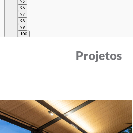
95
96
97
98
99
100
Projetos