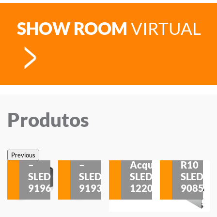
SHOW ROOM
VIRTUAL
Produtos
Veneza
Veneza
Sobrepor
Sobrepor
Potenza
Rodapé
Previous
–
–
Acqua
R10
etores
SLED
SLED
SLED
SLED
is
9196
9193
1220
9085