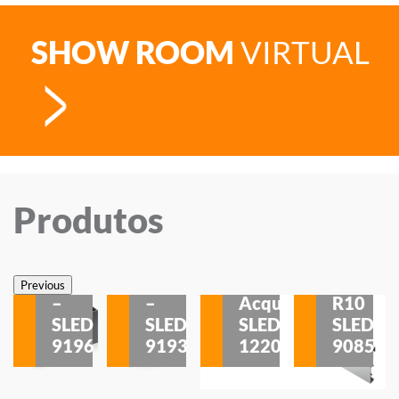
SHOW ROOM
VIRTUAL
Produtos
Veneza
Veneza
Sobrepor
Sobrepor
Potenza
Rodapé
Previous
–
–
Acqua
R10
etores
SLED
SLED
SLED
SLED
is
9196
9193
1220
9085