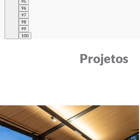
95
96
97
98
99
100
Projetos