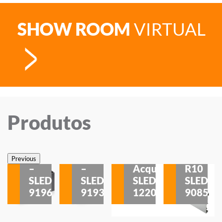
SHOW ROOM
VIRTUAL
Produtos
Veneza
Veneza
Sobrepor
Sobrepor
Potenza
Rodapé
Previous
–
–
Acqua
R10
etores
SLED
SLED
SLED
SLED
is
9196
9193
1220
9085