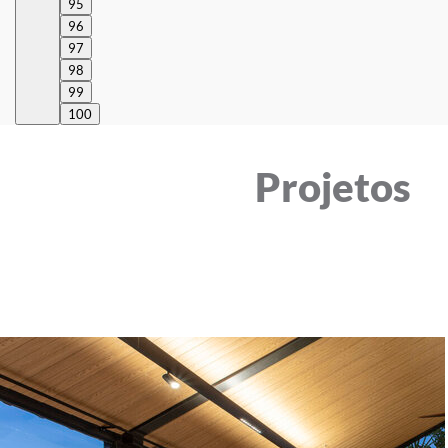
95
96
97
98
99
100
Projetos