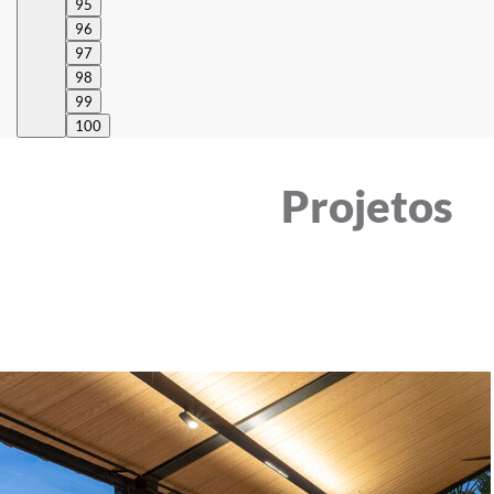
95
96
97
98
99
100
Projetos