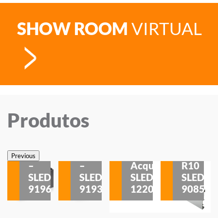
SHOW ROOM
VIRTUAL
Produtos
Veneza
Veneza
Sobrepor
Sobrepor
Potenza
Rodapé
Previous
–
–
Acqua
R10
etores
SLED
SLED
SLED
SLED
is
9196
9193
1220
9085