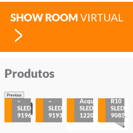
SHOW ROOM
VIRTUAL
Produtos
Veneza
Veneza
Sobrepor
Sobrepor
Potenza
Rodapé
Previous
–
–
Acqua
R10
etores
SLED
SLED
SLED
SLED
is
9196
9193
1220
9085