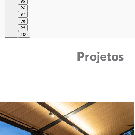
95
96
97
98
99
100
Projetos