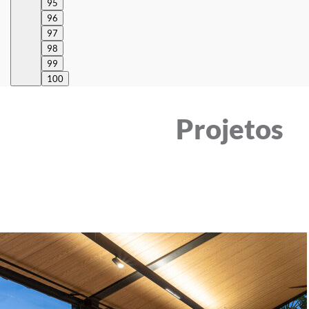
95
96
97
98
99
100
Projetos