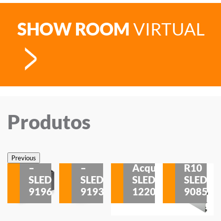
SHOW ROOM
VIRTUAL
Produtos
Veneza
Veneza
Sobrepor
Sobrepor
Potenza
Rodapé
Previous
–
–
Acqua
R10
etores
SLED
SLED
SLED
SLED
is
9196
9193
1220
9085