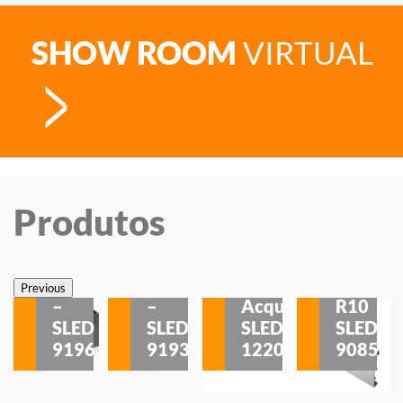
SHOW ROOM
VIRTUAL
Produtos
Veneza
Veneza
Sobrepor
Sobrepor
Potenza
Rodapé
Previous
–
–
Acqua
R10
etores
SLED
SLED
SLED
SLED
is
9196
9193
1220
9085