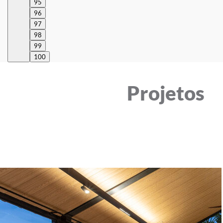
95
96
97
98
99
100
Projetos