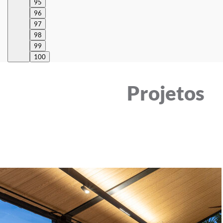
95
96
97
98
99
100
Projetos