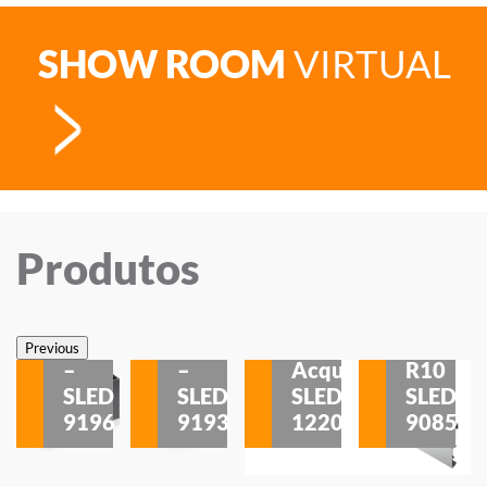
SHOW ROOM
VIRTUAL
Produtos
Veneza
Veneza
Sobrepor
Sobrepor
Potenza
Rodapé
Previous
–
–
Acqua
R10
etores
SLED
SLED
SLED
SLED
is
9196
9193
1220
9085